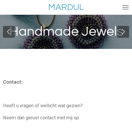
MARDUL
Ga
direct
naar
Handmade Jewels
de
hoofdinhoud
Contact:
Heeft u vragen of wellicht wat gezien?
Neem dan gerust contact met mij op.